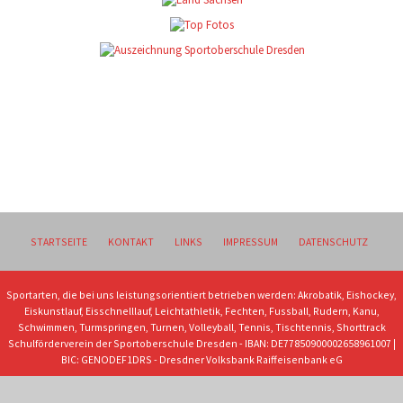
STARTSEITE
KONTAKT
LINKS
IMPRESSUM
DATENSCHUTZ
Sportarten, die bei uns leistungsorientiert betrieben werden: Akrobatik, Eishockey,
Eiskunstlauf, Eisschnelllauf, Leichtathletik, Fechten, Fussball, Rudern, Kanu,
Schwimmen, Turmspringen, Turnen, Volleyball, Tennis, Tischtennis, Shorttrack
Schulförderverein der Sportoberschule Dresden - IBAN: DE77850900002658961007 |
BIC: GENODEF1DRS - Dresdner Volksbank Raiffeisenbank eG