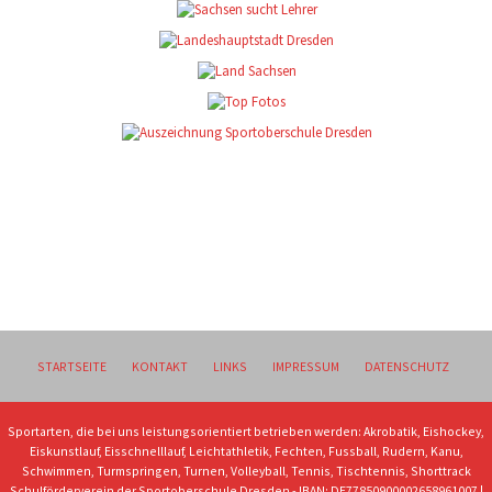
STARTSEITE
KONTAKT
LINKS
IMPRESSUM
DATENSCHUTZ
Sportarten, die bei uns leistungsorientiert betrieben werden: Akrobatik, Eishockey,
Eiskunstlauf, Eisschnelllauf, Leichtathletik, Fechten, Fussball, Rudern, Kanu,
Schwimmen, Turmspringen, Turnen, Volleyball, Tennis, Tischtennis, Shorttrack
Schulförderverein der Sportoberschule Dresden - IBAN: DE77850900002658961007 |