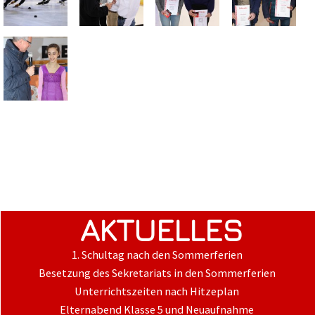
AKTUELLES
1. Schultag nach den Sommerferien
Besetzung des Sekretariats in den Sommerferien
Unterrichtszeiten nach Hitzeplan
Elternabend Klasse 5 und Neuaufnahme