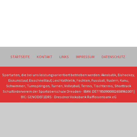
STARTSEITE
KONTAKT
LINKS
IMPRESSUM
DATENSCHUTZ
Sportarten, die bei uns leistungsorientiert betrieben werden: Akrobatik, Eishockey,
Eiskunstlauf, Eisschnelllauf, Leichtathletik, Fechten, Fussball, Rudern, Kanu,
Schwimmen, Turmspringen, Turnen, Volleyball, Tennis, Tischtennis, Shorttrack
Schulförderverein der Sportoberschule Dresden - IBAN: DE77850900002658961007 |
BIC: GENODEF1DRS - Dresdner Volksbank Raiffeisenbank eG