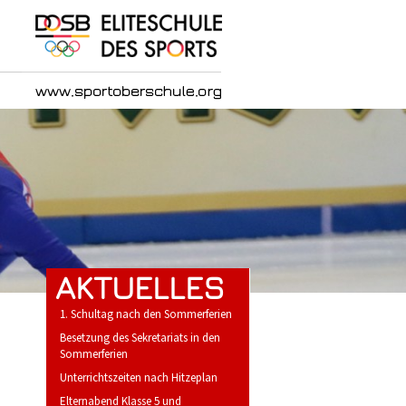
AKTUELLES
1. Schultag nach den Sommerferien
Besetzung des Sekretariats in den
Sommerferien
Unterrichtszeiten nach Hitzeplan
Elternabend Klasse 5 und