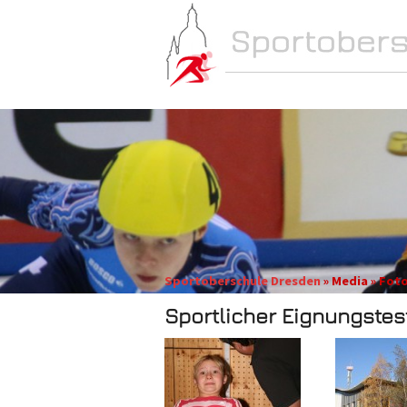
NEWS
SCHULE
Sportoberschule Dresden
» Media » Fot
Sportlicher Eignungstes