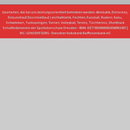
Sportarten, die bei uns leistungsorientiert betrieben werden: Akrobatik, Eishockey,
Eiskunstlauf, Eisschnelllauf, Leichtathletik, Fechten, Fussball, Rudern, Kanu,
Schwimmen, Turmspringen, Turnen, Volleyball, Tennis, Tischtennis, Shorttrack
Schulförderverein der Sportoberschule Dresden - IBAN: DE77850900002658961007 |
BIC: GENODEF1DRS - Dresdner Volksbank Raiffeisenbank eG