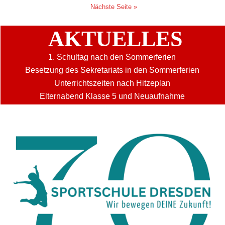
Nächste Seite »
AKTUELLES
1. Schultag nach den Sommerferien
Besetzung des Sekretariats in den Sommerferien
Unterrichtszeiten nach Hitzeplan
Elternabend Klasse 5 und Neuaufnahme